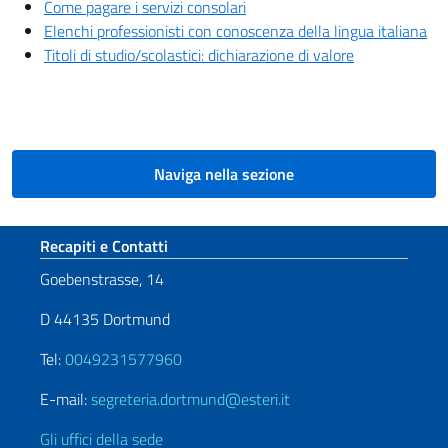
Come pagare i servizi consolari
Elenchi professionisti con conoscenza della lingua italiana
Titoli di studio/scolastici: dichiarazione di valore
Naviga nella sezione
Sezione footer
Recapiti e Contatti
Goebenstrasse, 14
D 44135 Dortmund
Tel:
0049231577960
E-mail:
segreteria.dortmund@esteri.it
Gli uffici della sede