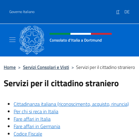
Salta al contenuto
IT
DE
Governo Italiano
Intestazione sito, social e menù
Consolato d'Italia a Dortmund
Sito ufficiale del Consolato d'Italia a Dortm
Home
>
Servizi Consolari e Visti
>
Servizi per il cittadino straniero
Servizi per il cittadino straniero
Cittadinanza italiana (riconoscimento, acquisto, rinuncia)
Per chi si reca in Italia
Fare affari in Italia
Fare affari in Germania
Codice Fiscale