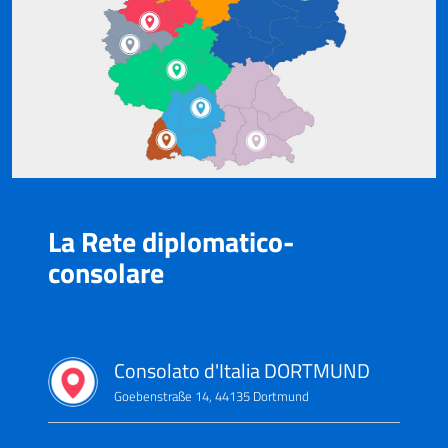
La Rete diplomatico-
consolare
Consolato d'Italia DORTMUND
Goebenstraße 14, 44135 Dortmund