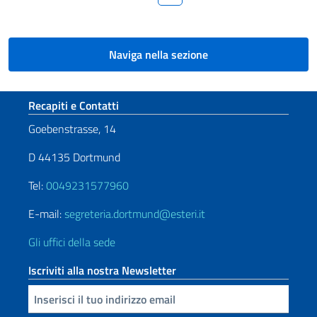
Naviga nella sezione
Sezione footer
Recapiti e Contatti
Goebenstrasse, 14
D 44135 Dortmund
Tel:
0049231577960
E-mail:
segreteria.dortmund@esteri.it
Gli uffici della sede
Iscriviti alla nostra Newsletter
Inserisci la tua email