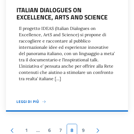
ITALIAN DIALOGUES ON
EXCELLENCE, ARTS AND SCIENCE
Il progetto IDEAS (Italian Dialogues on
Excellence, ArtS and Science) si propone di
raccogliere e raccontare al pubblico
internazionale idee ed esperienze innovative
del panorama italiano, con un linguaggio a meta’
tra il documentario e l’inspirational talk.
L’iniziativa e’ pensata anche per offrire alla Rete
contenuti che aiutino a stimolare un confronto
tra realta’ italiane […]
LEGGI DI PIÙ
Paginazione
Pagina precedente
Pagina success
1
…
6
7
8
9