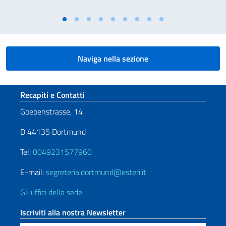
Naviga nella sezione
Sezione footer
Recapiti e Contatti
Goebenstrasse, 14
D 44135 Dortmund
Tel:
0049231577960
E-mail:
segreteria.dortmund@esteri.it
Gli uffici della sede
Iscriviti alla nostra Newsletter