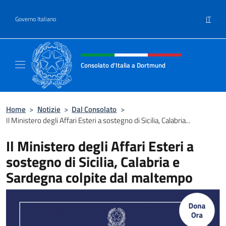
Salta al contenuto
IT
Governo Italiano
Intestazione sito, social e menù
Consolato d'Italia a Dortmund
Sito ufficiale del Consolato d'Italia a Dortm
Home
>
Notizie
>
Dal Consolato
>
Il Ministero degli Affari Esteri a sostegno di Sicilia, Calabria...
Il Ministero degli Affari Esteri a
sostegno di Sicilia, Calabria e
Sardegna colpite dal maltempo