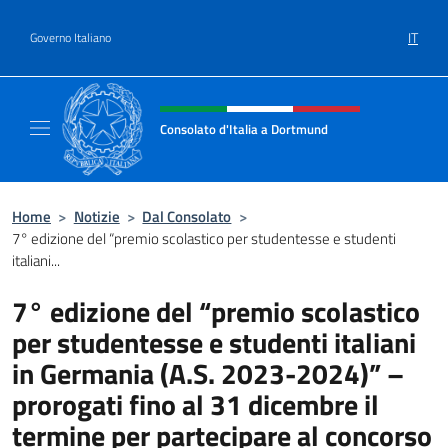
Salta al contenuto
IT
Governo Italiano
Intestazione sito, social e menù
Consolato d'Italia a Dortmund
Sito ufficiale del Consolato d'Italia a Dortm
Home
>
Notizie
>
Dal Consolato
>
7° edizione del “premio scolastico per studentesse e studenti
italiani...
7° edizione del “premio scolastico
per studentesse e studenti italiani
in Germania (A.S. 2023-2024)” –
prorogati fino al 31 dicembre il
termine per partecipare al concorso