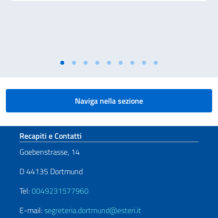
Naviga nella sezione
Sezione footer
Recapiti e Contatti
Goebenstrasse, 14
D 44135 Dortmund
Tel:
0049231577960
E-mail:
segreteria.dortmund@esteri.it