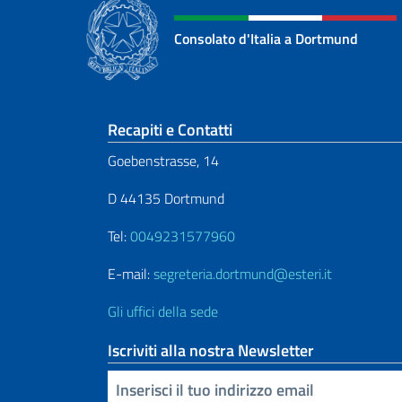
Consolato d'Italia a Dortmund
Sezione footer
Recapiti e Contatti
Goebenstrasse, 14
D 44135 Dortmund
Tel:
0049231577960
E-mail:
segreteria.dortmund@esteri.it
Gli uffici della sede
Iscriviti alla nostra Newsletter
Inserisci la tua email