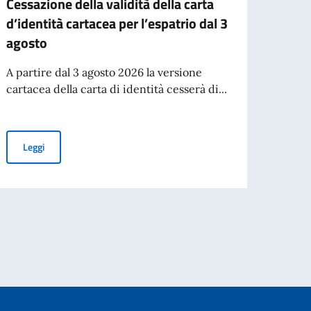
Cessazione della validità della carta
ELEZ
d’identità cartacea per l’espatrio dal 3
2026
agosto
iscri
Assoc
A partire dal 3 agosto 2026 la versione
nuov
cartacea della carta di identità cesserà di...
Confo
Circo
italia
Cessazione della validità della carta d’identità cartacea per l’esp
Leggi
26 - INFORMAZIONI UTILI PER I TIFOSI ITALIANI IN TRASFERTA A DORTMUN
Leg