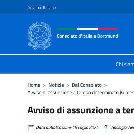
Salta al contenuto
Governo Italiano
Intestazione sito, social 
Consolato d'Italia a Dortmund
Sito ufficiale del Consolato d'Itali
Chi sia
Home
>
Notizie
>
Dal Consolato
>
Avviso di assunzione a tempo determinato (6 mes
Avviso di assunzione a t
Data pubblicazione:
18 Luglio 2024
Tipologia:
Ne