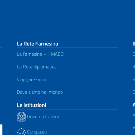
La Rete Farnesina
I
La Farnesina – il MAECI
C
La Rete diplomatica
I
Viaggiare sicuri
S
Dove siamo nel mondo
C
Le Istituzioni
A
Governo Italiano
A
Europa.eu