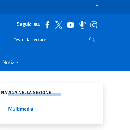
IT
Seguici su:
Cerca nel sito
Ricerca sito live
Notizie
vidi sui Social Network
NAVIGA NELLA SEZIONE
Multimedia