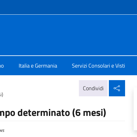
e menù
a a Dortmund
mo
Italia e Germania
Servizi Consolari e Visti
Condi
Condividi
i)
empo determinato (6 mesi)
ws