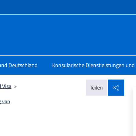
Menü
a a Dortmund
 und Deutschland
Konsularische Dienstleistungen und 
In so
 Visa
>
Teilen
g von