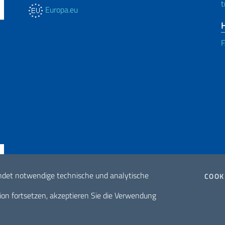
t
Europa.eu
ndet notwendige technische und analytische
COOK
ne di accessibilità
2026 Urheberrech
ion fortsetzen, akzeptieren Sie die Verwendung
internationale Z