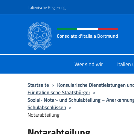
Zum Inhalt springen
Italienische Regierung
Header-Site, Social und 
Consolato d'Italia a Dortmund
Sito ufficiale del Consolato d'Itali
Wer sind wir
Italien
Startseite
>
Konsularische Dienstleistungen und
Für italienische Staatsbürger
>
Sozial- Notar- und Schulabteilung – Anerkennun
Schulabschlüssen
>
Notarabteilung
Notarabteilung