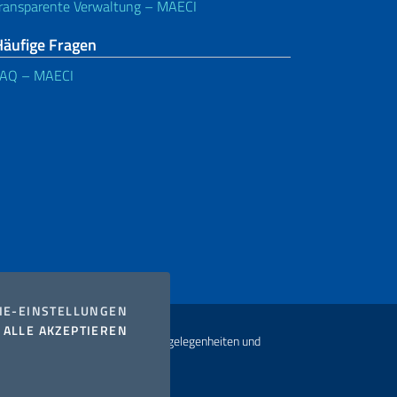
ransparente Verwaltung – MAECI
Häufige Fragen
FAQ – MAECI
COOKIES
IE-EINSTELLUNGEN
I COOKIES
ALLE AKZEPTIEREN
t Ministerium für auswärtige Angelegenheiten und
usammenarbeit