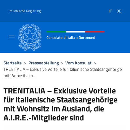
Zum Inhalt springen
IT
DE
Italienische Regierung
Header-Site, Social und Menü
Consolato d'Italia a Dortmund
Sito ufficiale del Consolato d'Italia a Dortm
Startseite
>
Presseabteilung
>
Vom Konsulat
>
TRENITALIA – Exklusive Vorteile für italienische Staatsangehörige
mit Wohnsitz im...
TRENITALIA – Exklusive Vorteile
für italienische Staatsangehörige
mit Wohnsitz im Ausland, die
A.I.R.E.-Mitglieder sind