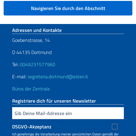
Navigieren Sie durch den Abschnitt
Fußbereich
Adressen und Kontakte
Goebenstrasse, 14
D 44135 Dortmund
Tel:
0049231577960
E-mail:
segreteria.dortmund@esteri.it
Büros der Zentrale
Registriere dich für unseren Newsletter
Geben Sie Ihre E-Mail ein
DSGVO-Akzeptanz
Ich genehmige die Verarbeitung meiner persönlichen Daten gemäß der