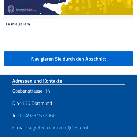
La mia gallery
Seitennummerierung
Navigieren Sie durch den Abschnitt
Fußbereich
Adressen und Kontakte
Goebenstrasse, 14
D 44135 Dortmund
Tel:
0049231577960
E-mail:
segreteria.dortmund@esteri.it